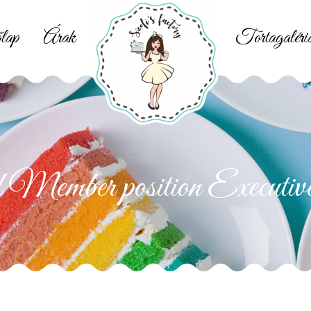
lap
Árak
Tortagaléri
 Member position Executiv