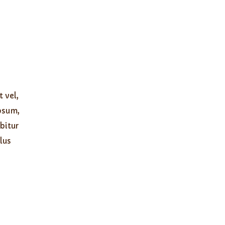
 vel,
ipsum,
abitur
llus
Factory - Minden jog fenntartva - 2022 -
A weboldalt készítette: AZK 