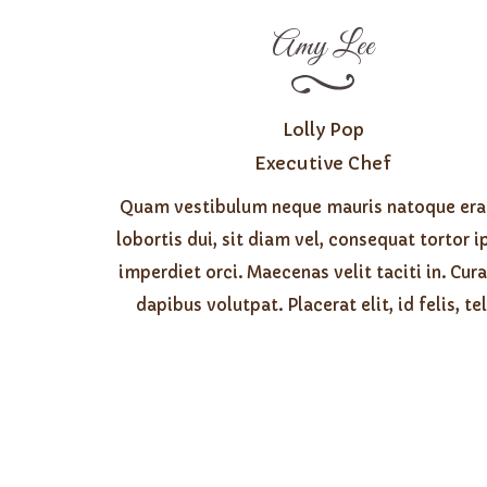
Amy Lee
Lolly Pop
Executive Chef
Quam vestibulum neque mauris natoque erat
lobortis dui, sit diam vel, consequat tortor 
imperdiet orci. Maecenas velit taciti in. Cur
dapibus volutpat. Placerat elit, id felis, te
Szofi's 