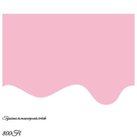
Tejszínes és mascarponés torták
800
Ft