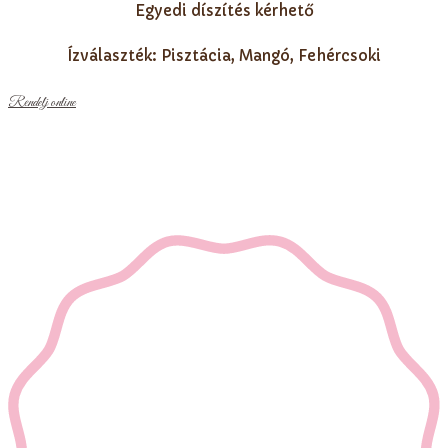
Egyedi díszítés kérhető
Ízválaszték: Pisztácia, Mangó, Fehércsoki
Rendelj online
Szofi's Factory - Minden jog fenntartva - 2022 -
A
weboldalt készítette: AZK Design