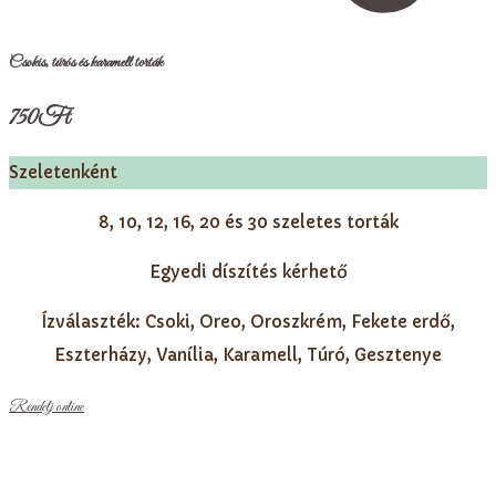
Csokis, túrós és karamell torták
750
Ft
Szeletenként
8, 10, 12, 16, 20 és 30 szeletes torták
Egyedi díszítés kérhető
Ízválaszték: Csoki, Oreo, Oroszkrém, Fekete erdő,
Eszterházy, Vanília, Karamell, Túró, Gesztenye
Rendelj online