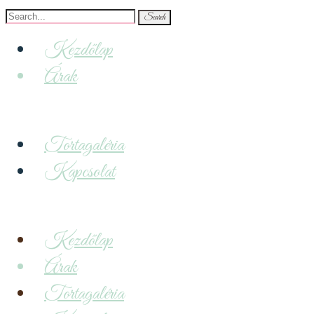
Search
for:
Kezdőlap
Árak
Tortagaléria
Kapcsolat
Kezdőlap
Árak
Tortagaléria