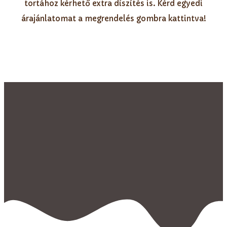
tortához kérhető extra díszítés is. Kérd egyedi
árajánlatomat a megrendelés gombra kattintva!