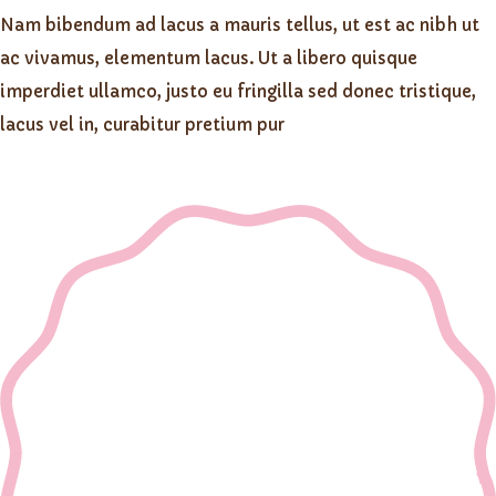
Nam bibendum ad lacus a mauris tellus, ut est ac nibh ut
ac vivamus, elementum lacus. Ut a libero quisque
imperdiet ullamco, justo eu fringilla sed donec tristique,
lacus vel in, curabitur pretium pur
Szofi's Factory - Minden jog fenntartva - 2022 -
A
weboldalt készítette: AZK Design