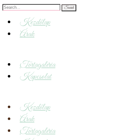
Search
for:
Kezdőlap
Árak
Tortagaléria
Kapcsolat
Kezdőlap
Árak
Tortagaléria