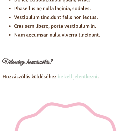
Phasellus ac nulla lacinia, sodales.
Vestibulum tincidunt felis non lectus.
Cras sem libero, porta vestibulum in.
Nam accumsan nulla viverra tincidunt.
Vélemény, hozzászólás?
Hozzászólás küldéséhez
be kell jelentkezni
.
Szofi's Factory - Minden jog fenntartva - 2022 -
A
weboldalt készítette: AZK Design