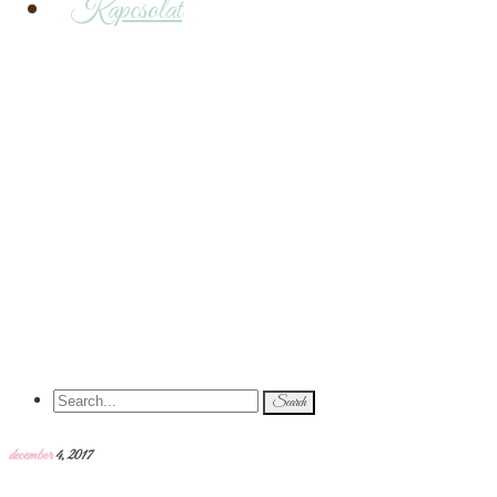
Kapcsolat
Curabitur at nique
Search
for:
december
4,
2017