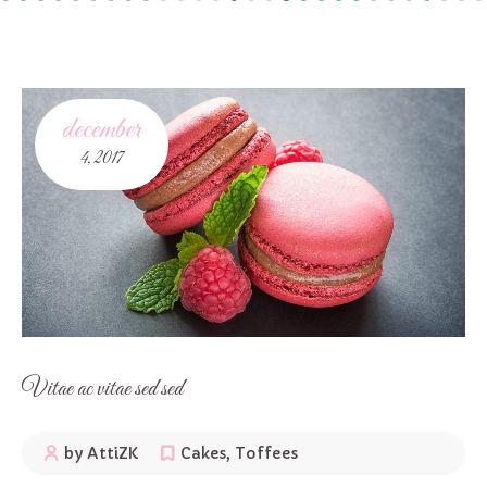
december
4,
2017
Vitae ac vitae sed sed
by AttiZK
Cakes
,
Toffees