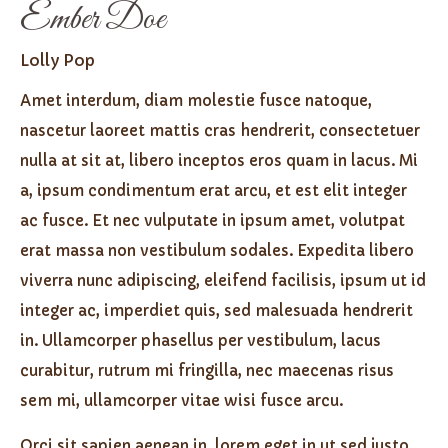
Ember Doe
Lolly Pop
Amet interdum, diam molestie fusce natoque,
nascetur laoreet mattis cras hendrerit, consectetuer
nulla at sit at, libero inceptos eros quam in lacus. Mi
a, ipsum condimentum erat arcu, et est elit integer
ac fusce. Et nec vulputate in ipsum amet, volutpat
erat massa non vestibulum sodales. Expedita libero
viverra nunc adipiscing, eleifend facilisis, ipsum ut id
integer ac, imperdiet quis, sed malesuada hendrerit
in. Ullamcorper phasellus per vestibulum, lacus
curabitur, rutrum mi fringilla, nec maecenas risus
sem mi, ullamcorper vitae wisi fusce arcu.
Orci sit sapien aenean in, lorem eget in ut sed justo