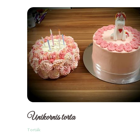
Unikornis torta
Torták