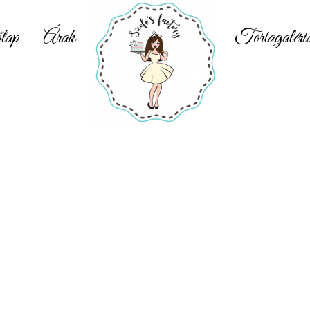
lap
Árak
Tortagaléri
Unikornis torta