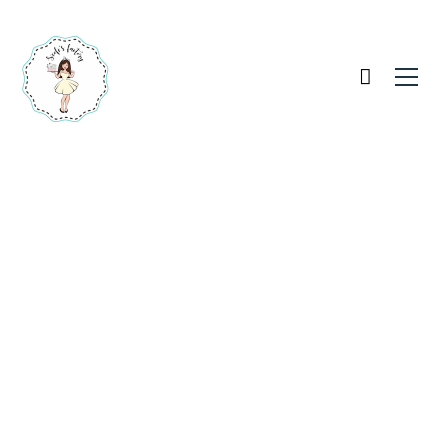
Fehér cukorvirág