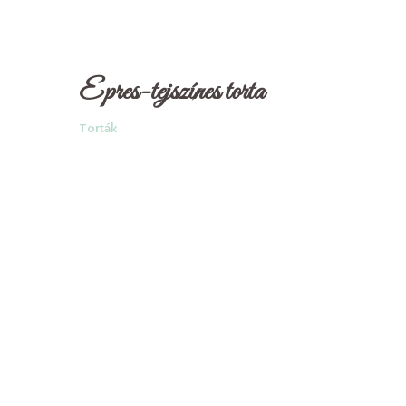
Epres-tejszínes torta
Torták
Szofi's 