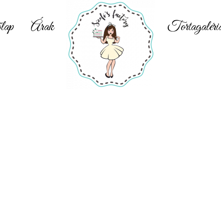
lap
Árak
Tortagaléri
Epres-tejszínes torta