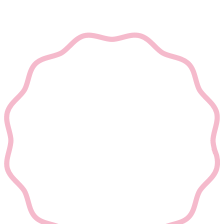
Szofi's Factory - Minden jog fenntartva - 2022 -
A
weboldalt készítette: AZK Design