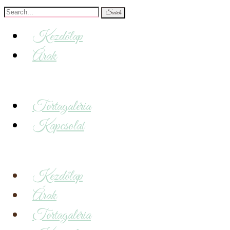
Search
for:
Kezdőlap
Árak
Tortagaléria
Kapcsolat
Kezdőlap
Árak
Tortagaléria