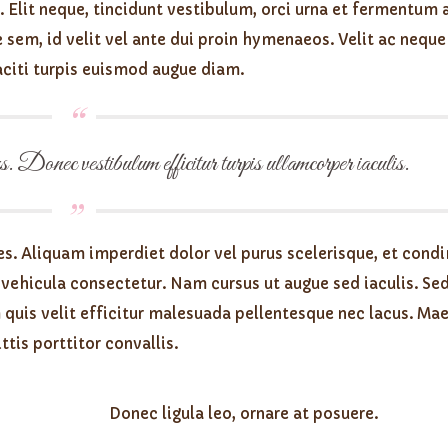
. Elit neque, tincidunt vestibulum, orci urna et fermentum
 sem, id velit vel ante dui proin hymenaeos. Velit ac neque 
aciti turpis euismod augue diam.
s. Donec vestibulum efficitur turpis ullamcorper iaculis.
ales. Aliquam imperdiet dolor vel purus scelerisque, et con
 vehicula consectetur. Nam cursus ut augue sed iaculis. Se
quis velit efficitur malesuada pellentesque nec lacus. Ma
ttis porttitor convallis.
Donec ligula leo, ornare at posuere.