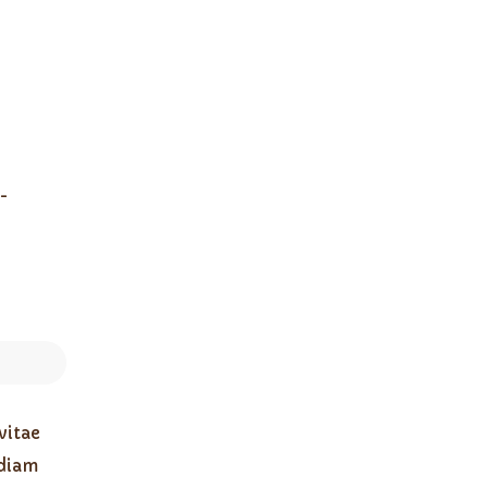
-
vitae
 diam