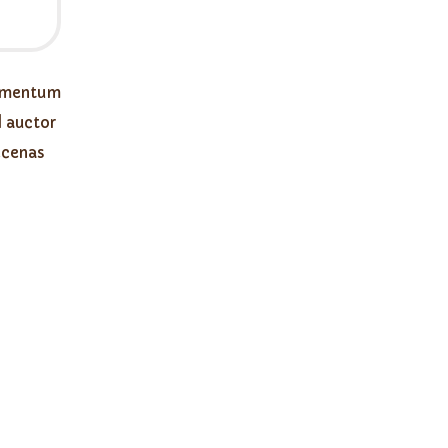
dimentum
d auctor
ecenas