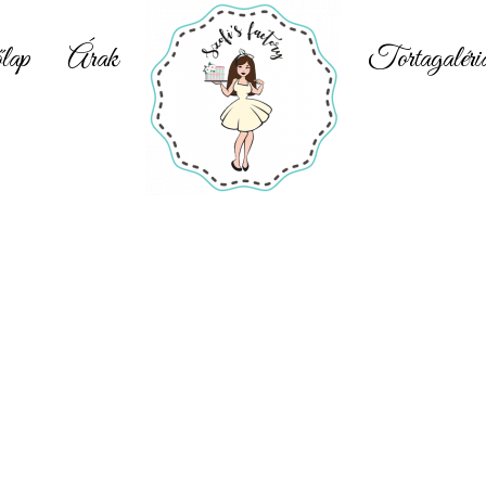
lap
Árak
Tortagaléri
Videó