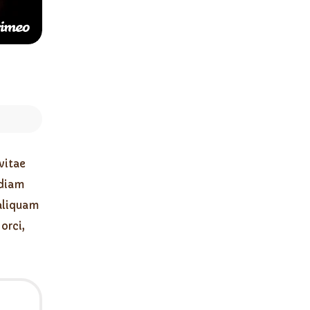
vitae
 diam
 aliquam
orci,