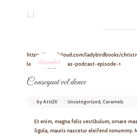
[...]
https://soundcloud.com/ladybirdbooks/chris
december
ladybird-christmas-podcast-episode-1
4,
2017
Consequat vel donec
by AttiZK
Uncategorized
,
Caramels
Et enim, magna felis vestibulum, ornare mas
ligula, mauris nascetur eleifend nonummy. 