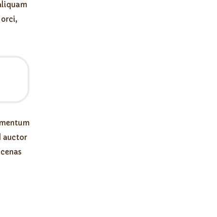
 aliquam
orci,
dimentum
d auctor
ecenas