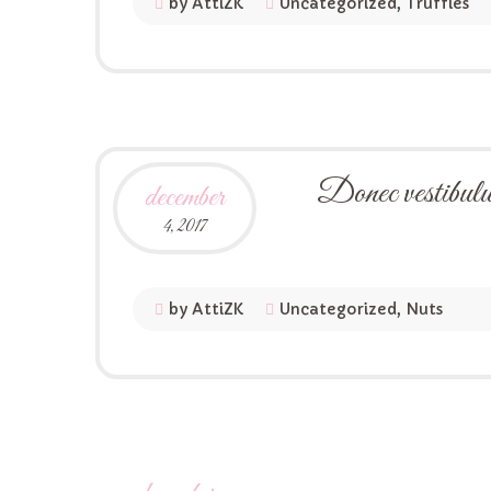
by AttiZK
Uncategorized
,
Truffles
Donec vestibulum
december
4,
2017
by AttiZK
Uncategorized
,
Nuts