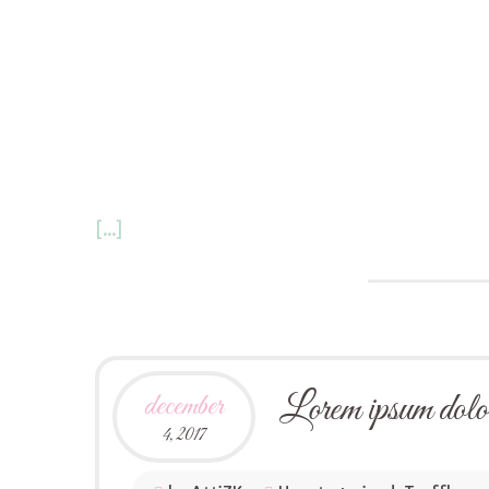
[...]
Lorem ipsum dolor s
december
4,
2017