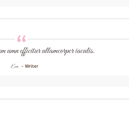
 umn efficitur ullamcorper iaculis.
Eva
- Writer